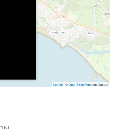
Leaflet
| ©
OpenStreetMap
contributors
ZON