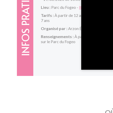
INFOS PRATIQUES
Lieu :
Parc du Fogeo -
Itinéraire
Tarifs :
À partir de 12 ans : 8€ | À partir de
7 ans
Organisé par :
Arzon Évènements
Renseignements :
À partir de 7 ans | Re
sur le Parc du Fogeo
OÙ