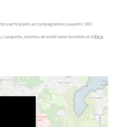
tes participants accompagnateurs payants : 8€)
, casquette, lunettes de soleil selon la météo et d’
être