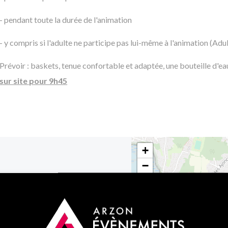
- pendant toute la durée de l'animation
- y compris si l'adulte ne participe pas lui-même à l'animation (
Adul
Prévoir : baskets, tenue confortable et adaptée, une bouteille d'eau
sur site pour 9h45
+
−