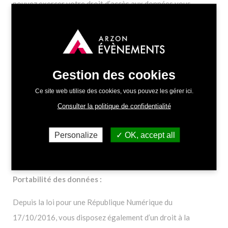
pouvez exercer votre droit d’accès aux données vous
concernant et les faire rectifier en contactant :
ARZON ÉVÉNEMENTS
8 Rue de la Gendarmerie
Gestion des cookies
56640 Arzon, France
02 97 53 71 65
Ce site web utilise des cookies, vous pouvez les gérer ici.
contact-evenements@arzon.fr
Consulter la politique de confidentialité
Nous vous informons de l’existence de la liste d’opposition
Personalize
OK, accept all
au démarchage téléphonique « Bloctel », sur laquelle vous
pouvez vous inscrire ici : https://conso.bloctel.fr/
Portabilité des données :
Depuis la loi pour une République Numérique du
17/10/2016, vous disposez également d’un droit à la