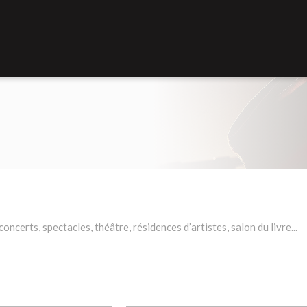
ncerts, spectacles, théâtre, résidences d’artistes, salon du livre...