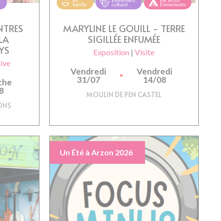
NTRES
MARYLINE LE GOUILL - TERRE
LA
SIGILLÉE ENFUMÉE
YS
Exposition
|
Visite
tive
Vendredi
Vendredi
31/07
14/08
che
8
MOULIN DE PEN CASTEL
ONS
Un Été à Arzon 2026