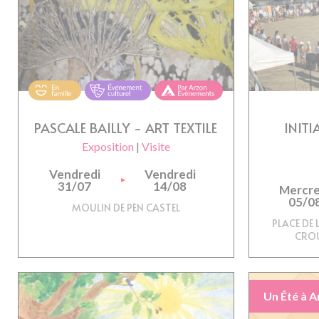
PASCALE BAILLY - ART TEXTILE
INITI
Exposition
|
Visite
Vendredi
Vendredi
31/07
14/08
Mercre
05/0
MOULIN DE PEN CASTEL
PLACE DE 
CROU
Un Été à A