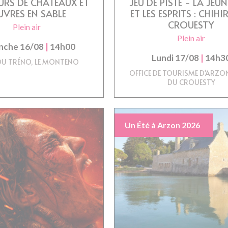
RS DE CHÂTEAUX ET
JEU DE PISTE - LA JEUNE
VRES EN SABLE
ET LES ESPRITS : CHIH
CROUESTY
Plein air
Plein air
nche 16/08
|
14h00
Lundi 17/08
|
14h3
DU TRÉNO, LE MONTENO
OFFICE DE TOURISME D'ARZO
DU CROUESTY
Un Été à Arzon 2026