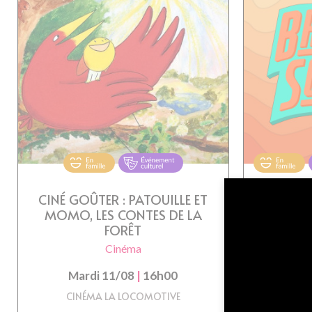
CINÉ GOÛTER : PATOUILLE ET
BRA
MOMO, LES CONTES DE LA
FORÊT
C
Cinéma
Ma
Mardi 11/08
|
16h00
PLAC
CINÉMA LA LOCOMOTIVE