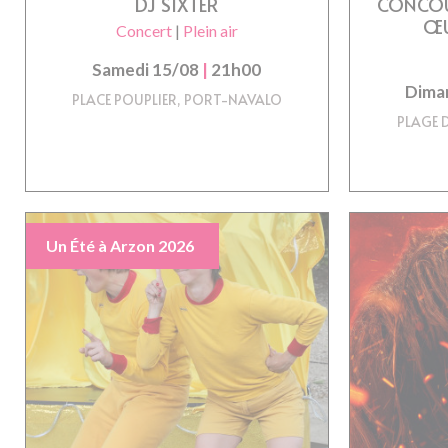
DJ SIXTER
CONCOU
ŒU
Concert
|
Plein air
Samedi 15/08
|
21h00
Dima
PLACE POUPLIER, PORT-NAVALO
PLAGE 
Un Été à Arzon 2026