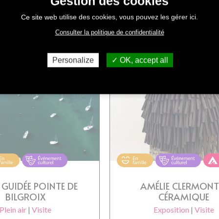
Gestion des cookies
Ce site web utilise des cookies, vous pouvez les gérer ici.
rzon 2026
Un Été à Arzon 2026
Consulter la politique de confidentialité
Personalize
OK, accept all
E GUIDÉE POINTE DE
AMÉLIE CLERMONT
BILGROIX
CÉRAMIQUE
Plein air
|
Visite
Exposition
|
Visite