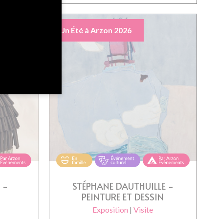
Un Été à Arzon 2026
 -
STÉPHANE DAUTHUILLE -
PEINTURE ET DESSIN
Exposition
|
Visite