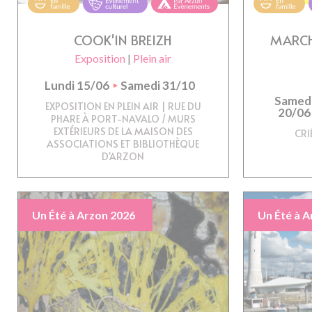
COOK'IN BREIZH
MARCH
Exposition
|
Plein air
Lundi 15/06
Samedi 31/10
Samed
EXPOSITION EN PLEIN AIR | RUE DU
20/06
PHARE À PORT-NAVALO / MURS
EXTÉRIEURS DE LA MAISON DES
CRI
ASSOCIATIONS ET BIBLIOTHÈQUE
D'ARZON
Un Été à Arzon 2026
Un Été à A