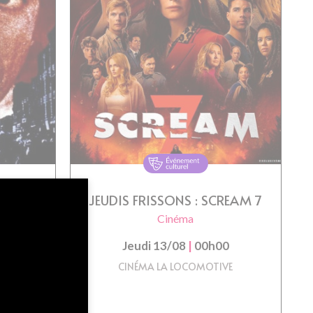
: UN
JEUDIS FRISSONS : SCREAM 7
IEN
Cinéma
Jeudi 13/08
|
00h00
18/08
CINÉMA LA LOCOMOTIVE
VE