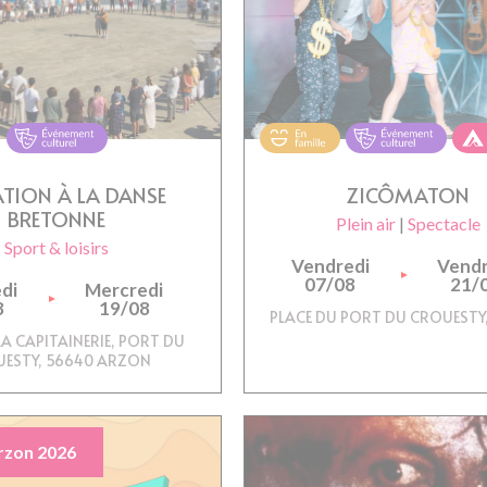
ATION À LA DANSE
ZICÔMATON
BRETONNE
Plein air
|
Spectacle
Sport & loisirs
Vendredi
Vendr
07/08
21/
di
Mercredi
8
19/08
PLACE DU PORT DU CROUESTY
LA CAPITAINERIE, PORT DU
ESTY, 56640 ARZON
rzon 2026