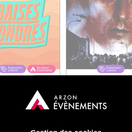
ISES SONORES ET
CYCLE SIDNEY LUMET 
MAGNOLIA
APRÈS-MIDI DE CH
oncert
|
Plein air
Cinéma
rdi 11/08
|
20h00
Mercredi 12/08
Mardi 
E DU PORT, CROUESTY
CINÉMA LA LOCOMOTI