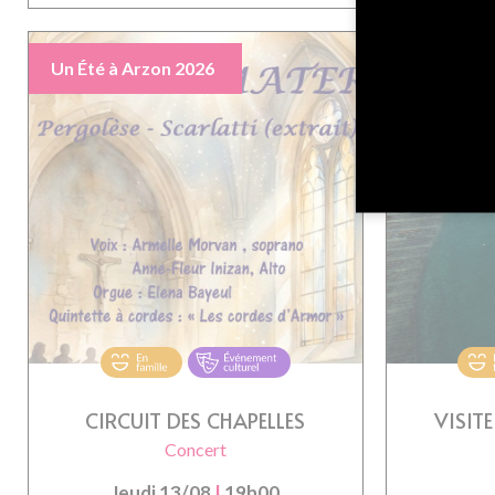
Un Été à Arzon 2026
Un Été à A
CIRCUIT DES CHAPELLES
VISIT
Concert
Jeudi 13/08
|
19h00