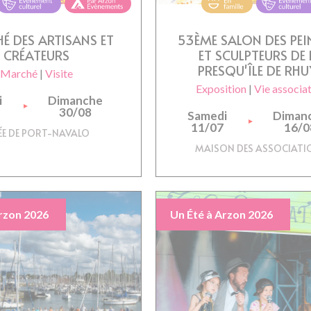
É DES ARTISANS ET
53ÈME SALON DES PEI
CRÉATEURS
ET SCULPTEURS DE 
PRESQU'ÎLE DE RHU
Marché
|
Visite
Exposition
|
Vie associa
i
Dimanche
30/08
Samedi
Diman
11/07
16/0
ÉE DE PORT-NAVALO
MAISON DES ASSOCIATI
rzon 2026
Un Été à Arzon 2026