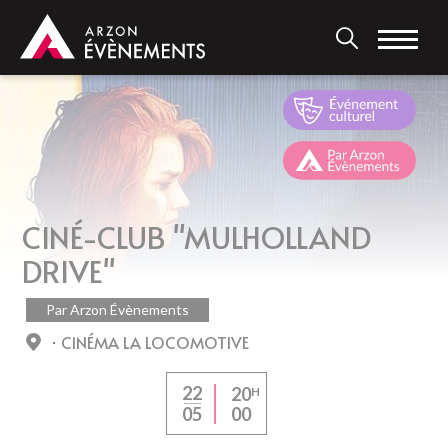
Aller
au
contenu
principal
CINÉ-CLUB "MULHOLLAND
DRIVE"
Par Arzon Évènements
CINÉMA LA LOCOMOTIVE
22
20
H
00
05