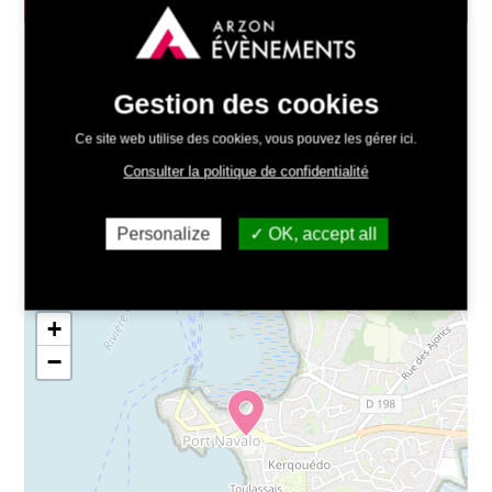
Date :
22/05/2025 - 20h00
Gestion des cookies
Lieu :
Cinéma La Locomotive -
Itinéraire
Ce site web utilise des cookies, vous pouvez les gérer ici.
Tarifs :
Voir les tarifs du Cinéma
Consulter la politique de confidentialité
Organisé par :
Arzon Évènements
Renseignements :
09 88 09 75 06 (entre 15h00 et
Personalize
OK, accept all
21h00)
+
−