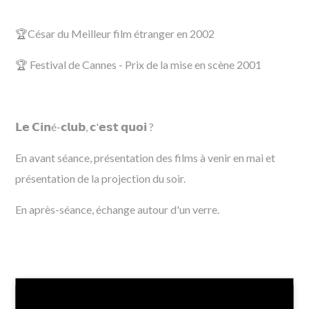
🏆César du Meilleur film étranger en 2002
🏆 Festival de Cannes - Prix de la mise en scène 2001
𝗟𝗲 𝗖𝗶𝗻é-𝗰𝗹𝘂𝗯, 𝗰'𝗲𝘀𝘁 𝗾𝘂𝗼𝗶 ?
En avant séance, présentation des films à venir en mai et
présentation de la projection du soir.
En après-séance, échange autour d'un verre.
INFOS PRATIQUES