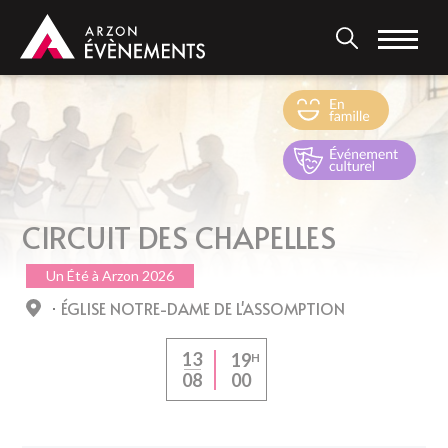
Aller
au
contenu
principal
CIRCUIT DES CHAPELLES
Un Été à Arzon 2026
ÉGLISE NOTRE-DAME DE L'ASSOMPTION
13
19
H
00
08