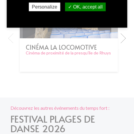
Personalize
OK, accept all
CINÉMA LA LOCOMOTIVE
Cinéma de proximité de la presqu’île de Rhuys
Découvrez les autres événements du temps fort :
FESTIVAL PLAGES DE
DANSE 2026