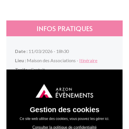
INFOS PRATIQUES
Date :
11/03/2026 - 18h30
Lieu :
Maison des Associations -
Itinéraire
Tarifs :
Gratuit
Organisé par :
Association Langues Occidentales
- ALO
Renseignements :
06 21 94 13 14 |
alo.arzon@gmail.com
Gestion des cookies
Ce site web utilise des cookies, vous pouvez les gérer ici.
+
Consulter la politique de confidentialité