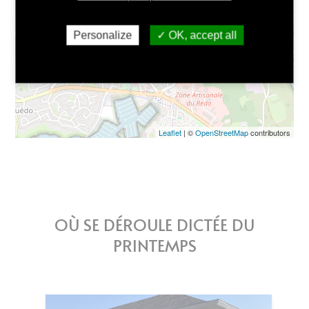
−
Personalize
OK, accept all
Leaflet
| ©
OpenStreetMap
contributors
OÙ SE DÉROULE DICTÉE DU
PRINTEMPS