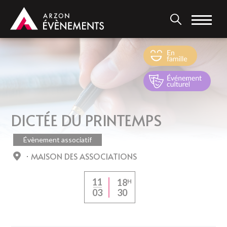
Aller
au
contenu
principal
DICTÉE DU PRINTEMPS
Évènement associatif
MAISON DES ASSOCIATIONS
11
18
H
30
03