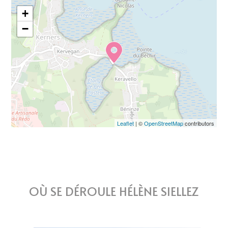
+
−
Leaflet
| ©
OpenStreetMap
contributors
OÙ SE DÉROULE HÉLÈNE SIELLEZ