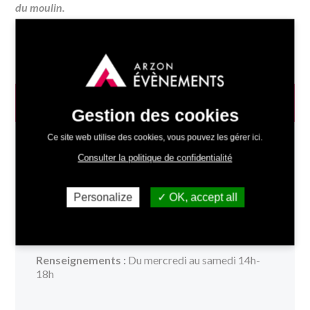
du moulin.
INFOS PRATIQUES
Gestion des cookies
Ce site web utilise des cookies, vous pouvez les gérer ici.
Dates :
03/03/2027 - 14h00 au 27/03/2027 -
Consulter la politique de confidentialité
18h00
Lieu :
Moulin de Pen Castel -
Itinéraire
Personalize
OK, accept all
Tarifs :
Gratuit
Organisé par :
Arzon Évènements
Renseignements :
Du mercredi au samedi 14h-
18h