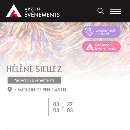
Aller
au
contenu
principal
HÉLÈNE SIELLEZ
Par Arzon Évènements
MOULIN DE PEN CASTEL
03
27
03
03