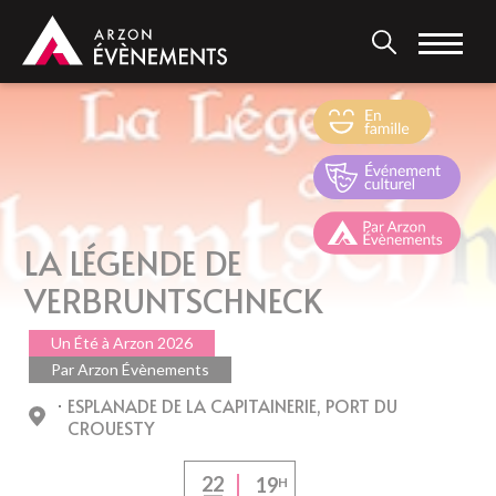
Aller
au
contenu
principal
LA LÉGENDE DE
VERBRUNTSCHNECK
Un Été à Arzon 2026
Par Arzon Évènements
ESPLANADE DE LA CAPITAINERIE, PORT DU
CROUESTY
22
19
H