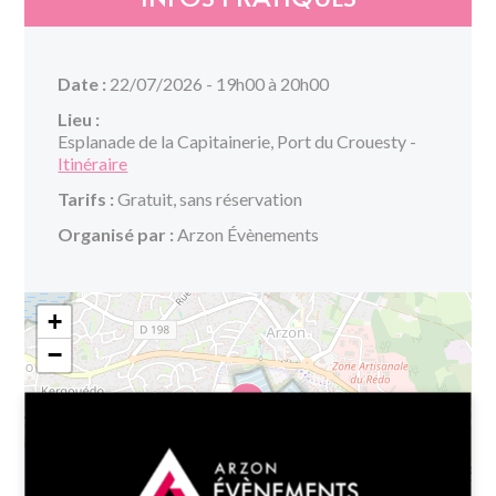
Date :
22/07/2026 - 19h00 à 20h00
Lieu :
Esplanade de la Capitainerie, Port du Crouesty -
Itinéraire
Tarifs :
Gratuit, sans réservation
Organisé par :
Arzon Évènements
+
−