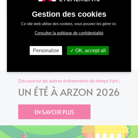
Gestion des cookies
Leaflet
| ©
OpenStreetMap
contributors
Ce site web utilise des cookies, vous pouvez les gérer ici.
Consulter la politique de confidentialité
Personalize
OK, accept all
Découvrez les autres événements du temps fort :
UN ÉTÉ À ARZON 2026
EN SAVOIR PLUS