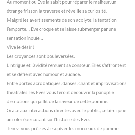
Au moment où Eve la saisit pour réparer le malheur, un
étrange frisson la traverse et réveille sa curiosité.
Malgré les avertissements de son acolyte, la tentation
l’emporte… Eve croque et se laisse submerger par une
sensation inouïe…
Vive le désir !
Les croyances sont bouleversées.
L’intrigue et l’avidité remuent sa consœur. Elles s’affrontent
et se défient avec humour et audace.
Entre portés acrobatiques, danses, chant et improvisations
théâtrales, les Eves vous feront découvrir la panoplie
d'émotions qui jaillit de la saveur de cette pomme.
Grâce aux interactions directes avec le public, celui-ci joue
un rôle répercutant sur l’histoire des Eves.
Tenez-vous prêt
⋅
es
à
esquiver les morceaux de pomme