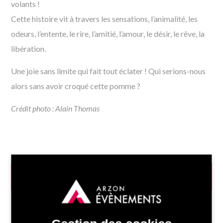
volants !
Cette histoire vit à travers les sensations, l’animalité, les
odeurs, l’entente, le rire, l’amitié, l’amour, le désir, le rêve, la
libération.
Une joie sans limite qui fait tout éclater ! Qui serions-nous
alors sans avoir croqué cette pomme ?
Crédit photo : Alain Thomas
INFOS PRATIQUES
Date :
08/07/2026 - 19h00 à 20h00