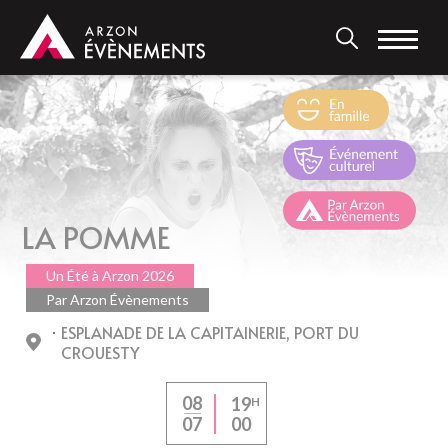
Aller
au
contenu
principal
LA POMME
Un Été à Arzon 2026
Par Arzon Évènements
ESPLANADE DE LA CAPITAINERIE, PORT DU
CROUESTY
08
19
H
00
07