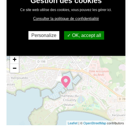
Gestion des cookies
Lieu :
Ce site web utilise des cookies, vous pouvez les gérer ici.
Esplanade de la Capitainerie, Port du Crouesty -
Itinéraire
Consulter la politique de confidentialité
Tarifs :
Gratuit, sans réservation
Personalize
OK, accept all
Organisé par :
Arzon Évènements
+
−
Leaflet
| ©
OpenStreetMap
contributors