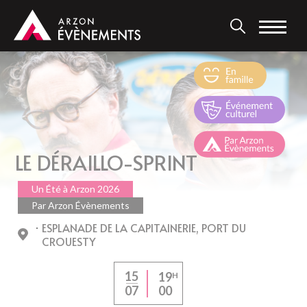
Aller
au
contenu
principal
LE DÉRAILLO-SPRINT
Un Été à Arzon 2026
Par Arzon Évènements
ESPLANADE DE LA CAPITAINERIE, PORT DU
CROUESTY
15
19
H
00
07