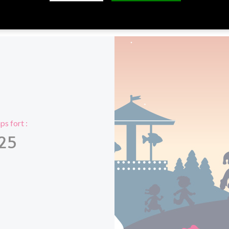
s fort :
25