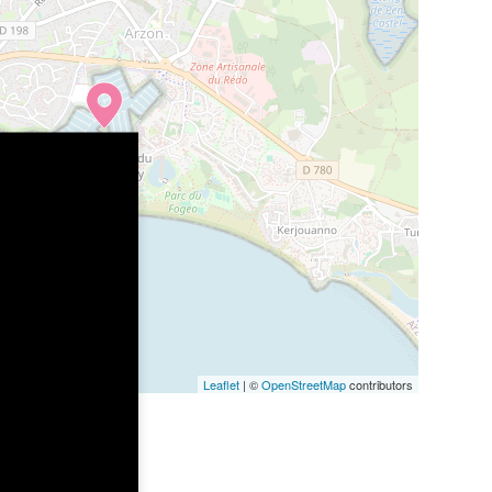
Leaflet
| ©
OpenStreetMap
contributors