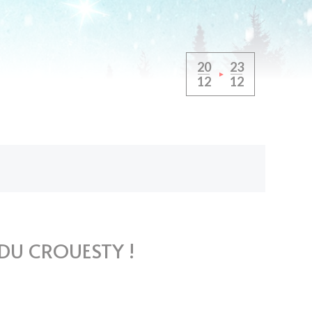
20
23
12
12
T DU CROUESTY !