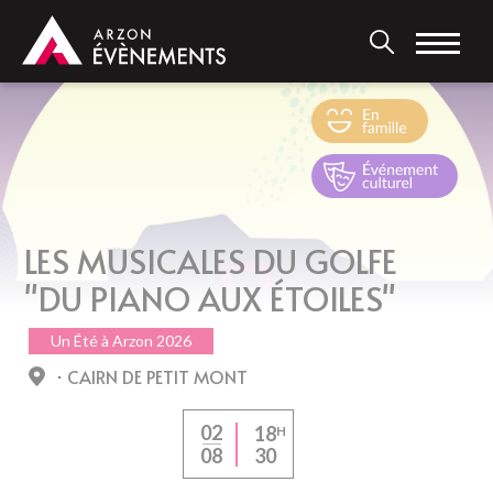
Aller
au
contenu
principal
LES MUSICALES DU GOLFE
"DU PIANO AUX ÉTOILES"
Un Été à Arzon 2026
CAIRN DE PETIT MONT
02
18
H
30
08