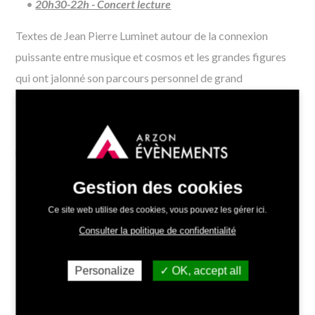
20h30-22h - Concert lecture
Textes de Jean Pierre Luminet autour de la connexion
puissante entre musique et cosmos et les grandes figures
qui ont jalonné son parcours personnel de grand
astronomie mélomane.
Dialogue au piano avec Ferenc Vizi autour de pièces
musicales de Liszt, Ravel, Beethoven, Boulez ou autres
compositeurs inspirants pour répondre avec poésie à cet
Gestion des cookies
appel des astres.
Ce site web utilise des cookies, vous pouvez les gérer ici.
22h-22h30 - Illumination du Cairn
Consulter la politique de confidentialité
“Visual mapping” sur le thème des astres du mégalithe de
Personalize
OK, accept all
Petit Mont dans un spectacle féérique et poétique pour
accompagner le coucher du soleil.