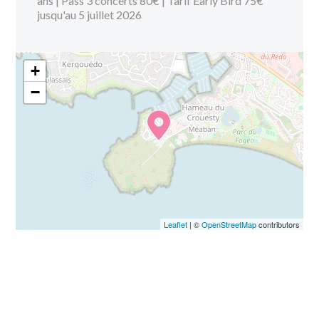
ans | Pass 3 concerts 80€ | Tarif Early Bird 75€
jusqu'au 5 juillet 2026
+
−
Leaflet
| ©
OpenStreetMap
contributors