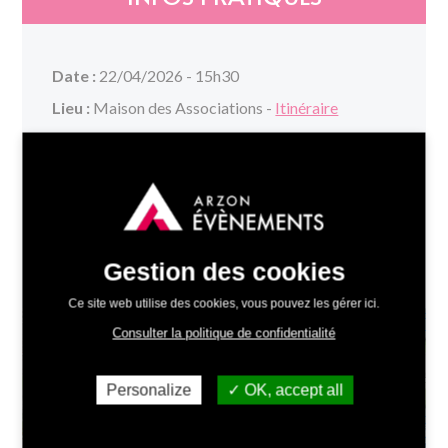
Date :
22/04/2026 - 15h30
Lieu :
Maison des Associations -
Itinéraire
Tarifs :
Gratuit - sans réservation
Compagnie :
Les Poussins Phoniques
Organisé par :
Arzon Évènements
Renseignements :
Un spectacle-concert - à partir
de 6 ans et tout public
Gestion des cookies
Ce site web utilise des cookies, vous pouvez les gérer ici.
+
Consulter la politique de confidentialité
−
Personalize
OK, accept all