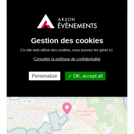
INFOS PRATIQUES
Date :
28/07/2026 - 21h00
Lieu :
Gestion des cookies
Place du port, Crouesty -
Itinéraire
Ce site web utilise des cookies, vous pouvez les gérer ici.
Tarifs :
Gratuit, sans réservation
Consulter la politique de confidentialité
Organisé par :
Arzon Évènements
Personalize
OK, accept all
+
−