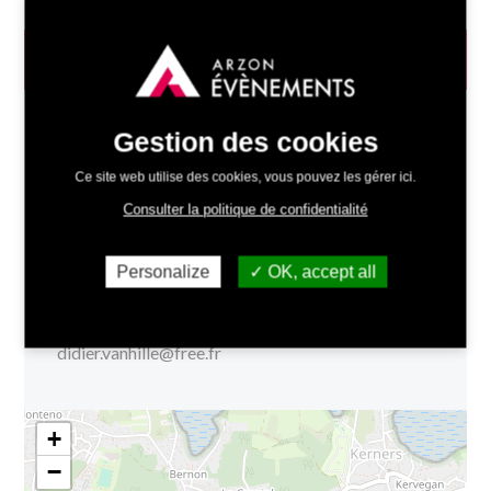
INFOS PRATIQUES
Gestion des cookies
Date :
24/05/2026 - 10h00
Ce site web utilise des cookies, vous pouvez les gérer ici.
Lieu :
Maison des Associations -
Itinéraire
| VELO
LOISIRS ARZONNAIS
Consulter la politique de confidentialité
Tarifs :
Gratuit
Personalize
OK, accept all
Organisé par :
Vélo Loisirs Arzonnais - V.L.A.
Renseignements :
Ouvert à toutes et à tous -
Port du casque obligatoire | 06 52 12 05 67 -
didier.vanhille@free.fr
+
−