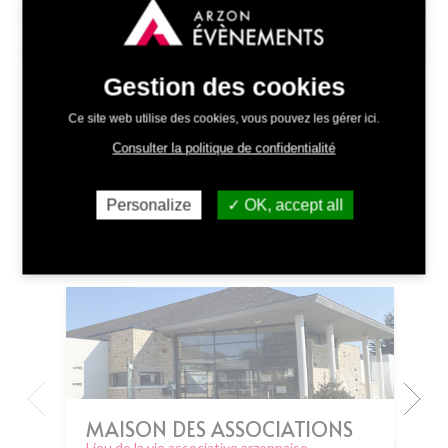
Leaflet
| ©
OpenStreetMap
contributors
Gestion des cookies
Ce site web utilise des cookies, vous pouvez les gérer ici.
Consulter la politique de confidentialité
OÙ SE DÉROULE RIVES DE
Personalize
OK, accept all
MÉGALITHES
MAISON DES ASSOCIATIONS
Lieu de la vie associative arzonnaise