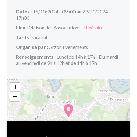
Dates :
15/10/2024 - 09h00 au 29/11/2024 -
17h00
Lieu :
Maison des Associations -
Itinéraire
Tarifs :
Gratuit
Organisé par :
Arzon Évènements
Renseignements :
Lundi de 14h à 17h - Du mardi
au vendredi de 9h à 12h et de 14h à 17h
+
−