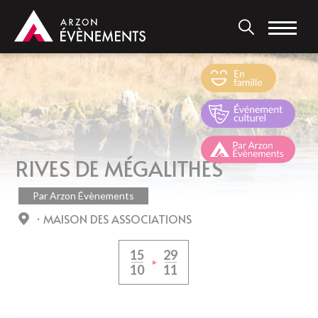
Aller
au
contenu
principal
RIVES DE MÉGALITHES
Par Arzon Évènements
MAISON DES ASSOCIATIONS
15
29
10
11