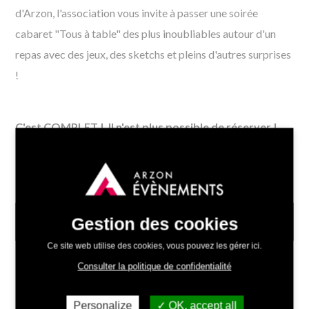
d'Arzon, l'association vous invite à passer une soirée
cabaret "Tous à table" des plus inoubliables autour d'un
repas avec des jeux, des sketchs et pleins d'autres surprises
!
C'est COMPLET ! Il n'est plus possible de réserver !
INFOS PRATIQUES
Gestion des cookies
Ce site web utilise des cookies, vous pouvez les gérer ici.
Consulter la politique de confidentialité
Date :
01/03/2025 - 19h30
Lieu :
Personalize
OK, accept all