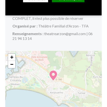
Salle de spectacle - Village vacances d'Azureva -
Itinéraire
Tarifs :
Spectacle avec repas 10€ - C'est
COMPLET, il n'est plus possible de réserver
Organisé par :
Théâtre Familial d'Arzon - TFA
Renseignements :
theatrearzon@gmail.com | 06
21 94 13 14
+
−