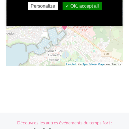
+
Personalize
OK, accept all
−
Leaflet
| ©
OpenStreetMap
contributors
Découvrez les autres événements du temps fort :