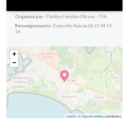
Tarifs :
6€ / 3€ -12 ans
Organisé par :
Théâtre Familial d'Arzon - TFA
Renseignements :
Francette Ruis au 06 21 94 13
14
+
−
Leaflet
| ©
OpenStreetMap
contributors