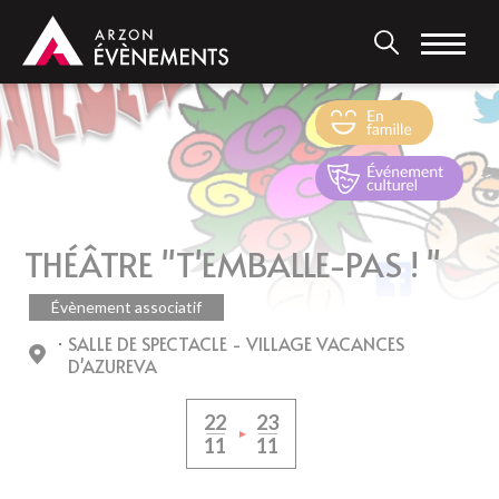
Aller
au
contenu
principal
THÉÂTRE "T'EMBALLE-PAS ! "
Évènement associatif
SALLE DE SPECTACLE - VILLAGE VACANCES
D'AZUREVA
22
23
11
11